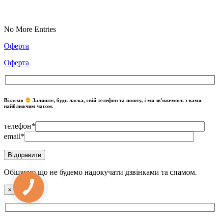
No More Entries
Оферта
Оферта
Вітаємо
Залиште, будь ласка, свій телефон та пошту, і ми зв'яжемось з вами
найближчим часом.
телефон*
email*
Обіцяємо що не будемо надокучати дзвінками та спамом.
КНОПКА
×
ЗВ'ЯЗКУ