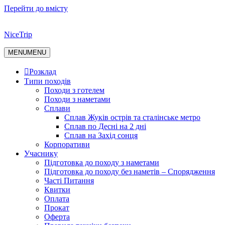
Перейти до вмісту
NiceTrip
MENU
MENU
Розклад
Типи походів
Походи з готелем
Походи з наметами
Сплави
Сплав Жуків острів та сталінське метро
Сплав по Десні на 2 дні
Сплав на Захід сонця
Корпоративи
Учаснику
Підготовка до походу з наметами
Підготовка до походу без наметів – Спорядження
Часті Питання
Квитки
Оплата
Прокат
Оферта