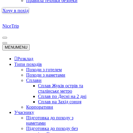
Правила техніки безпеки
Хочу в похід
NiceTrip
Меню
навігації
Меню
MENU
MENU
навігації
Розклад
Типи походів
Походи з готелем
Походи з наметами
Сплави
Сплав Жуків острів та
сталінське метро
Сплав по Десні на 2 дні
Сплав на Захід сонця
Корпоративи
Учаснику
Підготовка до походу з
наметами
Підготовка до походу без