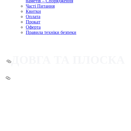
наметів – Спорядження
Часті Питання
Квитки
Оплата
Прокат
Оферта
Правила техніки безпеки
ДОВГА ТА ПЛОСКА
затишна хатинка і панорама 360° на
Чорногору, Свидовець та Горгани