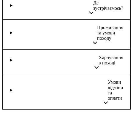
Де
зустрічаємось?
Проживання
та умови
походу
Харчування
в поході
Умови
відміни
та
оплати