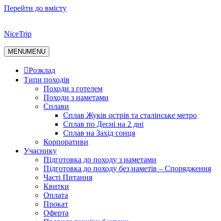
Перейти до вмісту
NiceTrip
MENU
MENU
Розклад
Типи походів
Походи з готелем
Походи з наметами
Сплави
Сплав Жуків острів та сталінське метро
Сплав по Десні на 2 дні
Сплав на Захід сонця
Корпоративи
Учаснику
Підготовка до походу з наметами
Підготовка до походу без наметів – Спорядження
Часті Питання
Квитки
Оплата
Прокат
Оферта