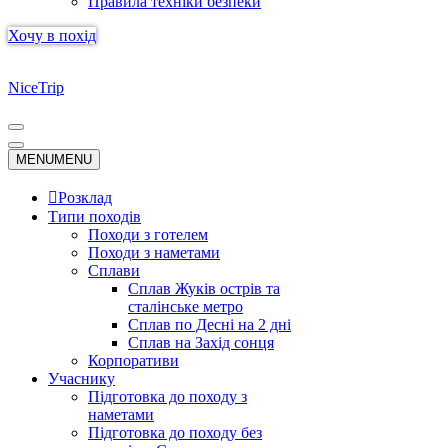
Правила техніки безпеки
Хочу в похід
NiceTrip
Меню
навігації
Меню
MENU
MENU
навігації
Розклад
Типи походів
Походи з готелем
Походи з наметами
Сплави
Сплав Жуків острів та
сталінське метро
Сплав по Десні на 2 дні
Сплав на Захід сонця
Корпоративи
Учаснику
Підготовка до походу з
наметами
Підготовка до походу без