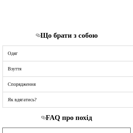
Що брати з собою
Одяг
Взуття
Спорядження
Як вдягатись?
FAQ про похід