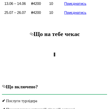
13.06 – 14.06
₴4200
10
Приєднатись
25.07 – 26.07
₴4200
10
Приєднатись
Що на тебе чекає
Що включено?
✔
Послуги турлідера