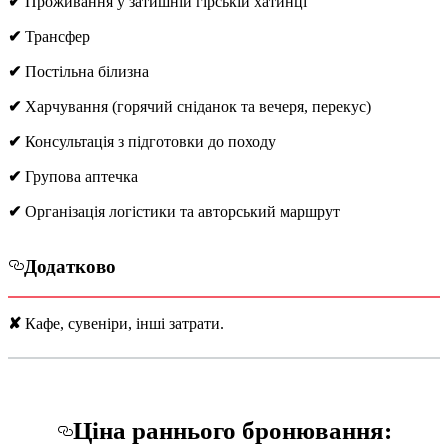
✔
Проживання у затишній гірській хатинці
✔
Трансфер
✔
Постільна білизна
✔
Харчування (горячий сніданок та вечеря, перекус)
✔
Консультація з підготовки до походу
✔
Групова аптечка
✔
Організація логістики та авторський маршрут
Додатково
✘
Кафе, сувеніри, інші затрати.
Ціна раннього бронювання: