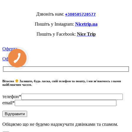
Дзвоніть нам:
+380505720577
Пишіть у Instagram:
Nicetrip.ua
Пишіть у Facebook:
Nice Trip
Оферта
Оферта
Вітаємо
Залиште, будь ласка, свій телефон та пошту, і ми зв'яжемось з вами
найближчим часом.
телефон*
email*
Обіцяємо що не будемо надокучати дзвінками та спамом.