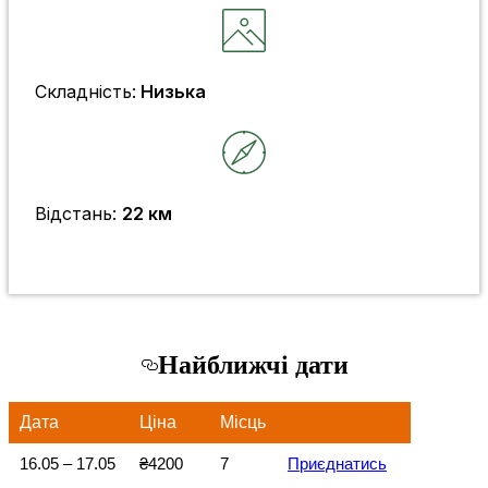
Складність:
Низька
Відстань:
22 км
Найближчі дати
Дата
Ціна
Місць
16.05 – 17.05
₴4200
7
Приєднатись