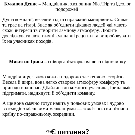
Куканов Денис
– Мандрівник, засновник NiceTrip та ідеолог
подорожей.
Душа компанії, веселий гід та справжній мандрівник. Співає
та грає на гітарі. Знає як об’єднати цікавих людей які мають
схожі інтереси та створити лампову атмосферу. Любить
досліджувати автентичні кулінарні рецепти та випробовувати
їх на учасниках походів.
Микитин Ірина
– співорганізаторка вашого відпочинку
Мандрівниця, з якою кожна подорож стає теплою історією.
Весела й щира, вона легко створює атмосферу комфорту та
пригоди водночас. Дбайлива до кожного учасника, Ірина вміє
підтримати, надихнути й об’єднати команду.
А ще вона смачно готує навіть у польових умовах і чудово
взаємодіє з місцевими мешканцями — тож із нею ви пізнаєте
країну по-справжньому, зсередини.
Є питання?