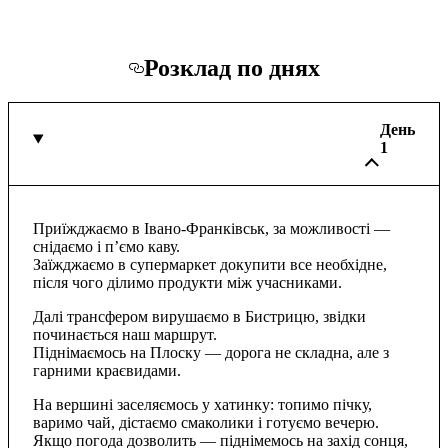
Розклад по днях
День
1
Приїжджаємо в Івано-Франківськ, за можливості —
снідаємо і п’ємо каву.
Заїжджаємо в супермаркет докупити все необхідне,
після чого ділимо продукти між учасниками.
Далі трансфером вирушаємо в Бистрицю, звідки
починається наш маршрут.
Піднімаємось на Плоску — дорога не складна, але з
гарними краєвидами.
На вершині заселяємось у хатинку: топимо пічку,
варимо чай, дістаємо смаколики і готуємо вечерю.
Якщо погода дозволить — піднімемось на захід сонця,