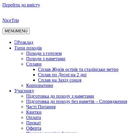
Перейти до вмісту
NiceTrip
MENU
MENU
Розклад
Типи походів
Походи з готелем
Походи з наметами
Сплави
Сплав Жуків острів та сталінське метро
Сплав по Десні на 2 дні
Сплав на Захід сонця
Корпоративи
Учаснику
Підготовка до походу з наметами
Підготовка до походу без наметів – Спорядження
Часті Питання
Квитки
Оплата
Прокат
Оферта