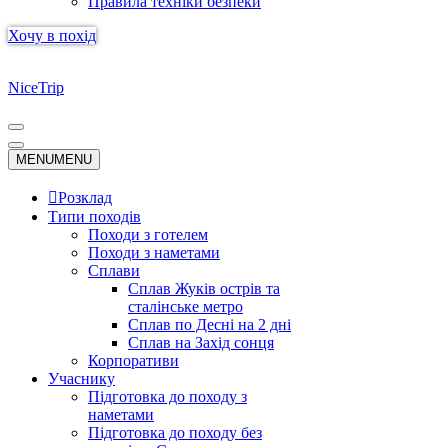
Правила техніки безпеки
Хочу в похід
NiceTrip
Меню
навігації
Меню
MENU
MENU
навігації
Розклад
Типи походів
Походи з готелем
Походи з наметами
Сплави
Сплав Жуків острів та
сталінське метро
Сплав по Десні на 2 дні
Сплав на Захід сонця
Корпоративи
Учаснику
Підготовка до походу з
наметами
Підготовка до походу без