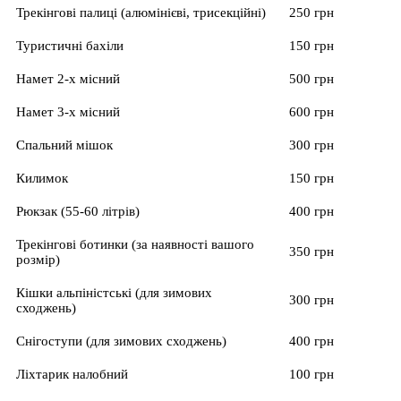
Трекінгові палиці (алюмінієві, трисекційні)
250 грн
Туристичні бахіли
150 грн
Намет 2-х місний
500 грн
Намет 3-х місний
600 грн
Спальний мішок
300 грн
Килимок
150 грн
Рюкзак (55-60 літрів)
400 грн
Трекінгові ботинки (за наявності вашого
350 грн
розмір)
Кішки альпіністські (для зимових
300 грн
сходжень)
Снігоступи (для зимових сходжень)
400 грн
Ліхтарик налобний
100 грн