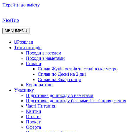
Перейти до вмісту
NiceTrip
MENU
MENU
Розклад
Типи походів
Походи з готелем
Походи з наметами
Сплави
Сплав Жуків острів та сталінське метро
Сплав по Десні на 2 дні
Сплав на Захід сонця
Корпоративи
Учаснику
Підготовка до походу з наметами
Підготовка до походу без наметів – Спорядження
Часті Питання
Квитки
Оплата
Прокат
Оферта