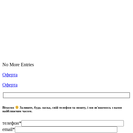
No More Entries
Оферта
Оферта
Вітаємо
Залиште, будь ласка, свій телефон та пошту, і ми зв'яжемось з вами
найближчим часом.
телефон*
email*