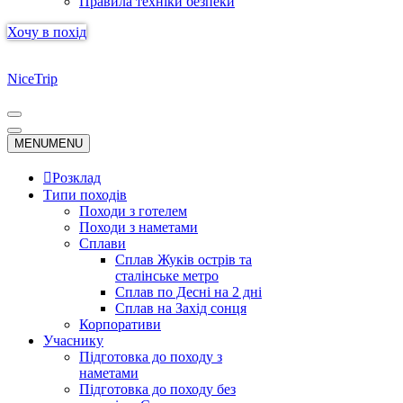
Правила техніки безпеки
Хочу в похід
NiceTrip
Меню
навігації
Меню
MENU
MENU
навігації
Розклад
Типи походів
Походи з готелем
Походи з наметами
Сплави
Сплав Жуків острів та
сталінське метро
Сплав по Десні на 2 дні
Сплав на Захід сонця
Корпоративи
Учаснику
Підготовка до походу з
наметами
Підготовка до походу без