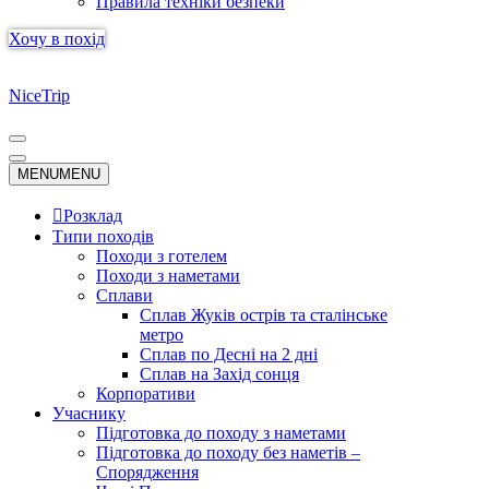
Правила техніки безпеки
Хочу в похід
NiceTrip
Меню
навігації
Меню
MENU
MENU
навігації
Розклад
Типи походів
Походи з готелем
Походи з наметами
Сплави
Сплав Жуків острів та сталінське
метро
Сплав по Десні на 2 дні
Сплав на Захід сонця
Корпоративи
Учаснику
Підготовка до походу з наметами
Підготовка до походу без наметів –
Спорядження