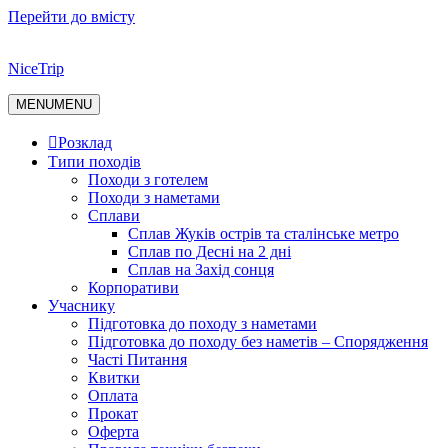
Перейти до вмісту
NiceTrip
MENU
MENU
Розклад
Типи походів
Походи з готелем
Походи з наметами
Сплави
Сплав Жуків острів та сталінське метро
Сплав по Десні на 2 дні
Сплав на Захід сонця
Корпоративи
Учаснику
Підготовка до походу з наметами
Підготовка до походу без наметів – Спорядження
Часті Питання
Квитки
Оплата
Прокат
Оферта