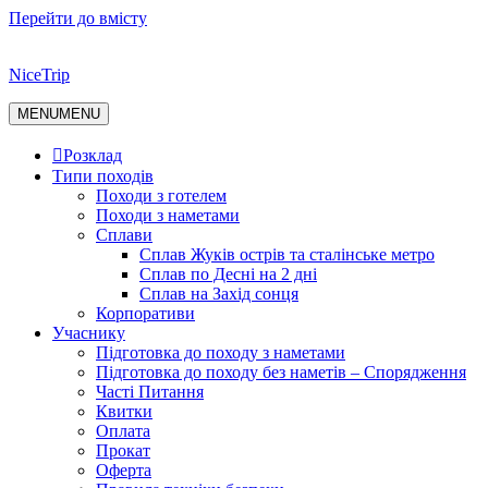
Перейти до вмісту
NiceTrip
MENU
MENU
Розклад
Типи походів
Походи з готелем
Походи з наметами
Сплави
Сплав Жуків острів та сталінське метро
Сплав по Десні на 2 дні
Сплав на Захід сонця
Корпоративи
Учаснику
Підготовка до походу з наметами
Підготовка до походу без наметів – Спорядження
Часті Питання
Квитки
Оплата
Прокат
Оферта