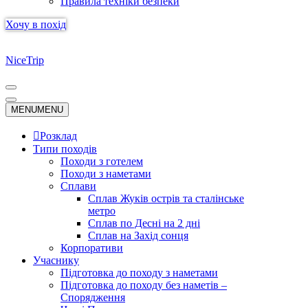
Правила техніки безпеки
Хочу в похід
NiceTrip
Меню
навігації
Меню
MENU
MENU
навігації
Розклад
Типи походів
Походи з готелем
Походи з наметами
Сплави
Сплав Жуків острів та сталінське
метро
Сплав по Десні на 2 дні
Сплав на Захід сонця
Корпоративи
Учаснику
Підготовка до походу з наметами
Підготовка до походу без наметів –
Спорядження