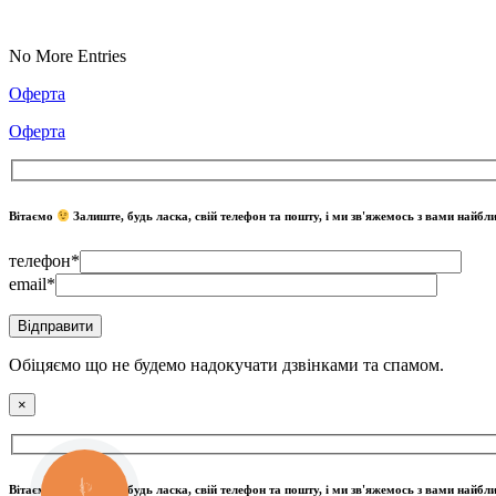
No More Entries
Оферта
Оферта
Вітаємо
Залиште, будь ласка, свій телефон та пошту, і ми зв'яжемось з вами найб
телефон*
email*
Обіцяємо що не будемо надокучати дзвінками та спамом.
×
Вітаємо
Залиште, будь ласка, свій телефон та пошту, і ми зв'яжемось з вами найб
КНОПКА