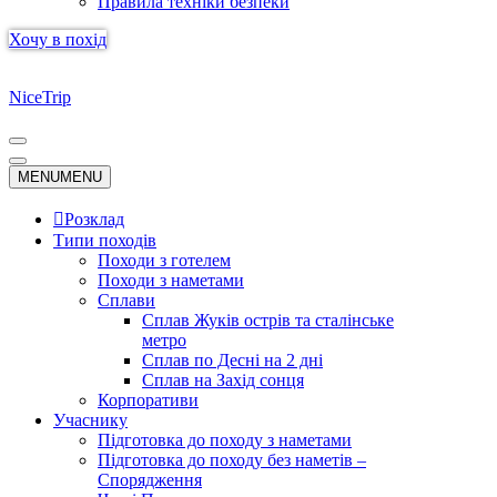
Правила техніки безпеки
Хочу в похід
NiceTrip
Меню
навігації
Меню
MENU
MENU
навігації
Розклад
Типи походів
Походи з готелем
Походи з наметами
Сплави
Сплав Жуків острів та сталінське
метро
Сплав по Десні на 2 дні
Сплав на Захід сонця
Корпоративи
Учаснику
Підготовка до походу з наметами
Підготовка до походу без наметів –
Спорядження