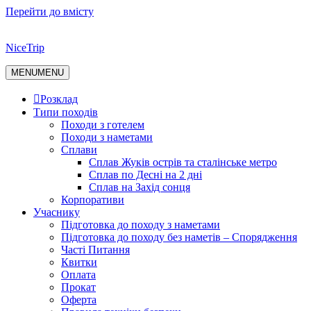
Перейти до вмісту
NiceTrip
MENU
MENU
Розклад
Типи походів
Походи з готелем
Походи з наметами
Сплави
Сплав Жуків острів та сталінське метро
Сплав по Десні на 2 дні
Сплав на Захід сонця
Корпоративи
Учаснику
Підготовка до походу з наметами
Підготовка до походу без наметів – Спорядження
Часті Питання
Квитки
Оплата
Прокат
Оферта