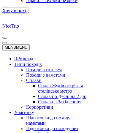
Правила техніки безпеки
Хочу в похід
NiceTrip
Меню
навігації
Меню
MENU
MENU
навігації
Розклад
Типи походів
Походи з готелем
Походи з наметами
Сплави
Сплав Жуків острів та
сталінське метро
Сплав по Десні на 2 дні
Сплав на Захід сонця
Корпоративи
Учаснику
Підготовка до походу з
наметами
Підготовка до походу без