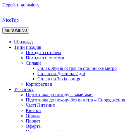
Перейти до вмісту
NiceTrip
MENU
MENU
Розклад
Типи походів
Походи з готелем
Походи з наметами
Сплави
Сплав Жуків острів та сталінське метро
Сплав по Десні на 2 дні
Сплав на Захід сонця
Корпоративи
Учаснику
Підготовка до походу з наметами
Підготовка до походу без наметів – Спорядження
Часті Питання
Квитки
Оплата
Прокат
Оферта