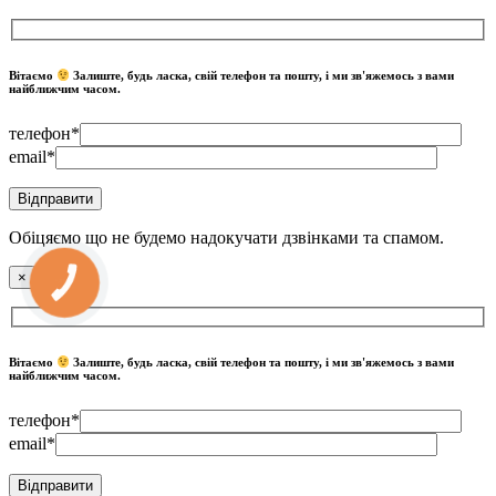
Вітаємо
Залиште, будь ласка, свій телефон та пошту, і ми зв'яжемось з вами
найближчим часом.
телефон*
email*
Обіцяємо що не будемо надокучати дзвінками та спамом.
×
КНОПКА
ЗВ'ЯЗКУ
Вітаємо
Залиште, будь ласка, свій телефон та пошту, і ми зв'яжемось з вами
найближчим часом.
телефон*
email*