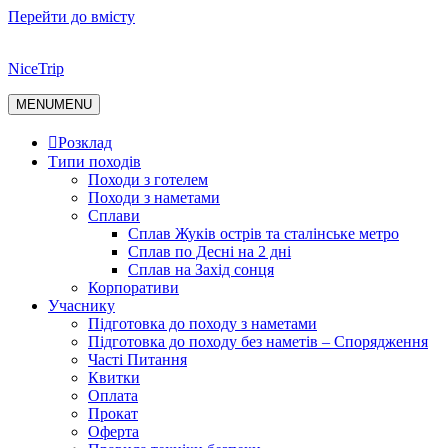
Перейти до вмісту
NiceTrip
MENU
MENU
Розклад
Типи походів
Походи з готелем
Походи з наметами
Сплави
Сплав Жуків острів та сталінське метро
Сплав по Десні на 2 дні
Сплав на Захід сонця
Корпоративи
Учаснику
Підготовка до походу з наметами
Підготовка до походу без наметів – Спорядження
Часті Питання
Квитки
Оплата
Прокат
Оферта