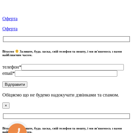
Оферта
Оферта
Вітаємо
Залиште, будь ласка, свій телефон та пошту, і ми зв'яжемось з вами
найближчим часом.
телефон*
email*
Обіцяємо що не будемо надокучати дзвінками та спамом.
×
Вітаємо
Залиште, будь ласка, свій телефон та пошту, і ми зв'яжемось з вами
найближчим часом.
КНОПКА