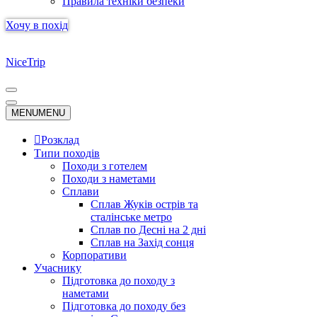
Правила техніки безпеки
Хочу в похід
NiceTrip
Меню
навігації
Меню
MENU
MENU
навігації
Розклад
Типи походів
Походи з готелем
Походи з наметами
Сплави
Сплав Жуків острів та
сталінське метро
Сплав по Десні на 2 дні
Сплав на Захід сонця
Корпоративи
Учаснику
Підготовка до походу з
наметами
Підготовка до походу без