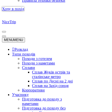
Правила техніки безпеки
Хочу в похід
NiceTrip
Меню
навігації
Меню
MENU
MENU
навігації
Розклад
Типи походів
Походи з готелем
Походи з наметами
Сплави
Сплав Жуків острів та
сталінське метро
Сплав по Десні на 2 дні
Сплав на Захід сонця
Корпоративи
Учаснику
Підготовка до походу з
наметами
Підготовка до походу без