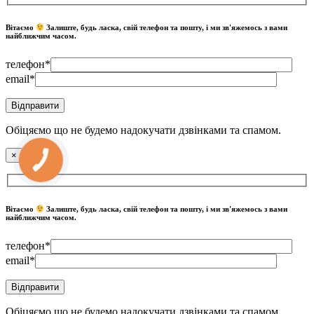
Вітаємо
Залиште, будь ласка, свій телефон та пошту, і ми зв'яжемось з вами
найближчим часом.
телефон*
email*
Обіцяємо що не будемо надокучати дзвінками та спамом.
×
КНОПКА
ЗВ'ЯЗКУ
Вітаємо
Залиште, будь ласка, свій телефон та пошту, і ми зв'яжемось з вами
найближчим часом.
телефон*
email*
Обіцяємо що не будемо надокучати дзвінками та спамом.