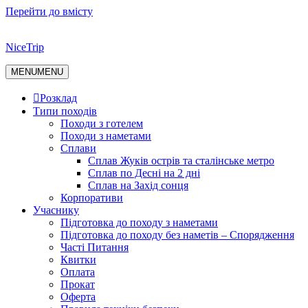
Перейти до вмісту
NiceTrip
MENU
MENU
Розклад
Типи походів
Походи з готелем
Походи з наметами
Сплави
Сплав Жуків острів та сталінське метро
Сплав по Десні на 2 дні
Сплав на Захід сонця
Корпоративи
Учаснику
Підготовка до походу з наметами
Підготовка до походу без наметів – Спорядження
Часті Питання
Квитки
Оплата
Прокат
Оферта