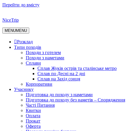
Перейти до вмісту
NiceTrip
MENU
MENU
Розклад
Типи походів
Походи з готелем
Походи з наметами
Сплави
Сплав Жуків острів та сталінське метро
Сплав по Десні на 2 дні
Сплав на Захід сонця
Корпоративи
Учаснику
Підготовка до походу з наметами
Підготовка до походу без наметів – Спорядження
Часті Питання
Квитки
Оплата
Прокат
Оферта