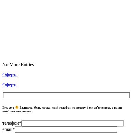
No More Entries
Оферта
Оферта
Вітаємо
Залиште, будь ласка, свій телефон та пошту, і ми зв'яжемось з вами
найближчим часом.
телефон*
email*