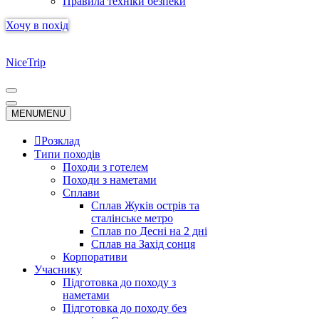
Правила техніки безпеки
Хочу в похід
NiceTrip
Меню
навігації
Меню
MENU
MENU
навігації
Розклад
Типи походів
Походи з готелем
Походи з наметами
Сплави
Сплав Жуків острів та
сталінське метро
Сплав по Десні на 2 дні
Сплав на Захід сонця
Корпоративи
Учаснику
Підготовка до походу з
наметами
Підготовка до походу без