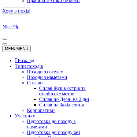
Правила техніки безпеки
Хочу в похід
NiceTrip
Меню
навігації
Меню
MENU
MENU
навігації
Розклад
Типи походів
Походи з готелем
Походи з наметами
Сплави
Сплав Жуків острів та
сталінське метро
Сплав по Десні на 2 дні
Сплав на Захід сонця
Корпоративи
Учаснику
Підготовка до походу з
наметами
Підготовка до походу без