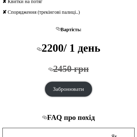
✘
Квитки на потяг
✘
Спорядження (трекінгові палиці..)
Вартість:
2200/ 1 день
2450 грн
Забронювати
FAQ про похід
Як