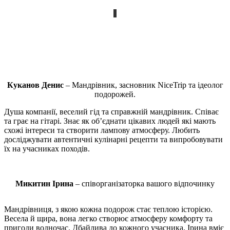
Куканов Денис
– Мандрівник, засновник NiceTrip та ідеолог
подорожей.
Душа компанії, веселий гід та справжній мандрівник. Співає
та грає на гітарі. Знає як об’єднати цікавих людей які мають
схожі інтереси та створити лампову атмосферу. Любить
досліджувати автентичні кулінарні рецепти та випробовувати
їх на учасниках походів.
Микитин Ірина
– співорганізаторка вашого відпочинку
Мандрівниця, з якою кожна подорож стає теплою історією.
Весела й щира, вона легко створює атмосферу комфорту та
пригоди водночас. Дбайлива до кожного учасника, Ірина вміє