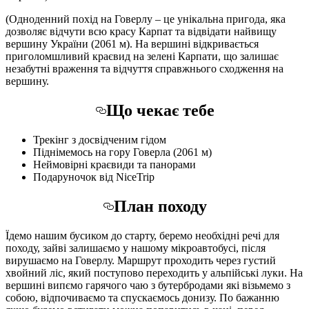
(Одноденний похід на Говерлу – це унікальна пригода, яка
дозволяє відчути всю красу Карпат та відвідати найвищу
вершину України (2061 м). На вершині відкривається
приголомшливий краєвид на зелені Карпати, що залишає
незабутні враження та відчуття справжнього сходження на
вершину.
Що чекає тебе
Трекінг з досвідченим гідом
Піднімемось на гору Говерла (2061 м)
Неймовірні краєвиди та панорами
Подаруночок від NiceTrip
План походу
Їдемо нашим бусиком до старту, беремо необхідні речі для
походу, зайві залишаємо у нашому мікроавтобусі, після
вирушаємо на Говерлу. Маршрут проходить через густий
хвойний ліс, який поступово переходить у альпійські луки. На
вершині випємо гарячого чаю з бутербродами які візьмемо з
собою, відпочиваємо та спускаємось донизу. По бажанню