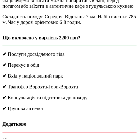
якщо будемо встигати можна попаритись в чані, перед
потягом або заїхати в автентичне кафе з гуцульською кухнею.
Складність походу: Середня. Відстань: 7 км. Набір висоти: 785
м. Час у дорозі орієнтовно 6-8 годин.
Що включено у вартість 2200 грн?
✔
Послуги досвідченого гіда
✔
Перекус в обід
✔
Вхід у національний парк
✔
Трансфер Ворохта-Гори-Ворохта
✔
Консультація та підготовка до походу
✔
Групова аптечка
Додатково