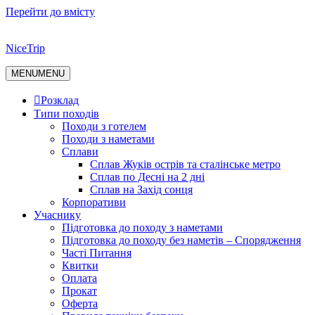
Перейти до вмісту
NiceTrip
MENU
MENU
Розклад
Типи походів
Походи з готелем
Походи з наметами
Сплави
Сплав Жуків острів та сталінське метро
Сплав по Десні на 2 дні
Сплав на Захід сонця
Корпоративи
Учаснику
Підготовка до походу з наметами
Підготовка до походу без наметів – Спорядження
Часті Питання
Квитки
Оплата
Прокат
Оферта