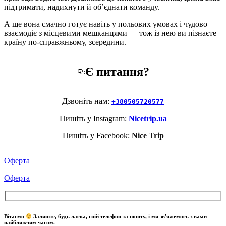
підтримати, надихнути й об’єднати команду.
А ще вона смачно готує навіть у польових умовах і чудово
взаємодіє з місцевими мешканцями — тож із нею ви пізнаєте
країну по-справжньому, зсередини.
Є питання?
Дзвоніть нам:
+380505720577
Пишіть у Instagram:
Nicetrip.ua
Пишіть у Facebook:
Nice Trip
Оферта
Оферта
Вітаємо
Залиште, будь ласка, свій телефон та пошту, і ми зв'яжемось з вами
найближчим часом.