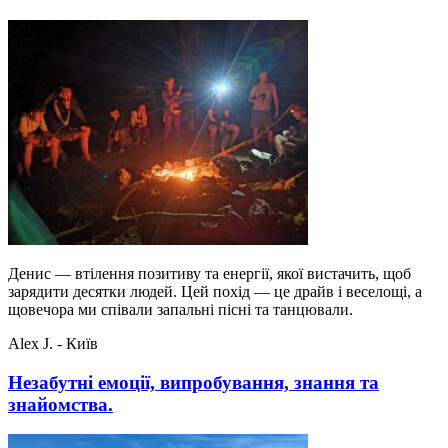
Денис — втілення позитиву та енергії, якої вистачить, щоб
зарядити десятки людей. Цей похід — це драйв і веселощі, а
щовечора ми співали запальні пісні та танцювали.
Alex J. - Київ
Незабутні емоції, випробування, знання та
знайомства.