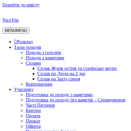
Перейти до вмісту
NiceTrip
MENU
MENU
Розклад
Типи походів
Походи з готелем
Походи з наметами
Сплави
Сплав Жуків острів та сталінське метро
Сплав по Десні на 2 дні
Сплав на Захід сонця
Корпоративи
Учаснику
Підготовка до походу з наметами
Підготовка до походу без наметів – Спорядження
Часті Питання
Квитки
Оплата
Прокат
Оферта