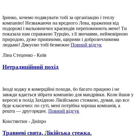
Іринко, хочемо подякувати тобі за організацію і теплу
компанію! Незважаючи на вредного Лева, враження від
подорожі і мальовничих краєвидів переповнюють мене! Ти
показала нам справжню Турцію, з її звичаями, неймовірною
природою, дуже приязними, щирими і доброзичливими
“Ти
людьми! Дякуємо тобі безмежне
Повний відгук
показала
Ліна Стеценко - Київ
нам
справжню
Нетрадиційний похід
Турцію”
Іноді ходжу в комерційні походи, бо багато працюю і не
завжди вдається зібрати компанію для мандрівки. Коли йшов у
вересні в похід Західною Лікійською стежкою, думав, що все
буде класично: по суті, мені потрібна хороша компанія, а
“Нетрадиційний
решта — другорядне.
Повний відгук
похід”
Констянтин - Дніпро
Травневі свята, Лікійська стежка.