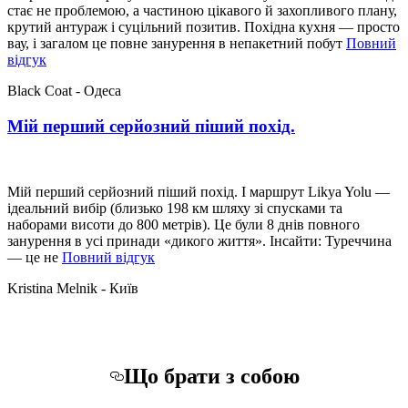
стає не проблемою, а частиною цікавого й захопливого плану,
крутий антураж і суцільний позитив. Похідна кухня — просто
вау, і загалом це повне занурення в непакетний побут
Повний
“Повне
відгук
занурення
Black Coat - Одеса
в
непакетний
Мій перший серйозний піший похід.
побут
найкрасивішої
країни.”
Мій перший серйозний піший похід. І маршрут Likya Yolu —
ідеальний вибір (близько 198 км шляху зі спусками та
наборами висоти до 800 метрів). Це були 8 днів повного
занурення в усі принади «дикого життя». Інсайти: Туреччина
“Мій
— це не
Повний відгук
перший
Kristina Melnik - Київ
серйозний
піший
похід.”
Що брати з собою