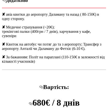
Додатково
✘
авіа квитки до аеропорту Даламану та назад ( 80-150€) в
одну сторону.
✘
Медичне страхування (~20€);
трекінгові палки (400грн / 7 днів), харчування у кафе,
сувеніри
✘
Квиток на автобус чи потяг до та з аеропорту; Трансфер з
аеропорту Анталії чи Даламану до Фетхіє (6-10 €).
✘
За бажанням: Політ на параплані (110-150€ в залежності від
кількості учасників)
Вартість:
680€ / 8 днів