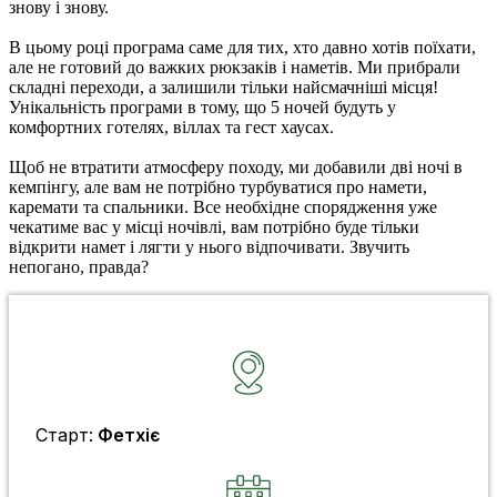
знову і знову.
В цьому році програма саме для тих, хто давно хотів поїхати,
але не готовий до важких рюкзаків і наметів. Ми прибрали
складні переходи, а залишили тільки найсмачніші місця!
Унікальність програми в тому, що 5 ночей будуть у
комфортних готелях, віллах та гест хаусах.
Щоб не втратити атмосферу походу, ми добавили дві ночі в
кемпінгу, але вам не потрібно турбуватися про намети,
каремати та спальники. Все необхідне спорядження уже
чекатиме вас у місці ночівлі, вам потрібно буде тільки
відкрити намет і лягти у нього відпочивати. Звучить
непогано, правда?
Старт:
Фетхіє