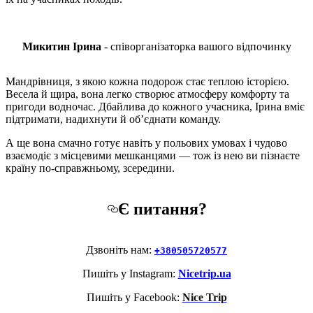
Микитин Ірина
- співорганізаторка вашого відпочинку
Мандрівниця, з якою кожна подорож стає теплою історією.
Весела й щира, вона легко створює атмосферу комфорту та
пригоди водночас. Дбайлива до кожного учасника, Ірина вміє
підтримати, надихнути й об’єднати команду.
А ще вона смачно готує навіть у польових умовах і чудово
взаємодіє з місцевими мешканцями — тож із нею ви пізнаєте
країну по-справжньому, зсередини.
Є питання?
Дзвоніть нам:
+380505720577
Пишіть у Instagram:
Nicetrip.ua
Пишіть у Facebook:
Nice Trip