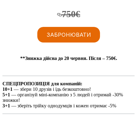
750€
ЗАБРОНЮВАТИ
**Знижка дійсна до 20 червня. Після – 750
€
.
СПЕЦПРОПОЗИЦІЯ для компаній:
10+1
— збери 10 друзів і їдь безкоштовно!
5+1
— організуй міні-компанію з 5 людей і отримай -30%
знижки!
3+1
— зберіть трійку однодумців і кожен отримає -5%