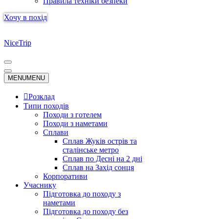
Правила техніки безпеки
Хочу в похід
NiceTrip
Меню
навігації
Меню
MENU
MENU
навігації
Розклад
Типи походів
Походи з готелем
Походи з наметами
Сплави
Сплав Жуків острів та
сталінське метро
Сплав по Десні на 2 дні
Сплав на Захід сонця
Корпоративи
Учаснику
Підготовка до походу з
наметами
Підготовка до походу без