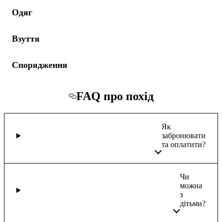
Одяг
Взуття
Спорядження
FAQ про похід
Як
забронювати
та оплатити?
Чи
можна
з
дітьми?