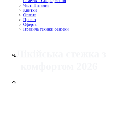
наметів – Спорядження
Часті Питання
Квитки
Оплата
Прокат
Оферта
Правила техніки безпеки
Лікійська стежка з
комфортом 2026
гори, тепло і перезавантаження