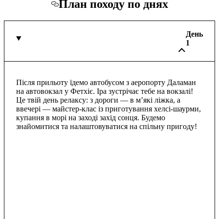
План походу по днях
День
1
Після прильоту їдемо автобусом з аеропорту Даламан
на автовокзал у Фетхіє. Іра зустрічає тебе на вокзалі!
Це твій день релаксу: з дороги — в м’які ліжка, а
ввечері — майстер-клас із приготування хелсі-шаурми,
купання в морі на заході захід сонця. Будемо
знайомитися та налаштовуватися на спільну пригоду!