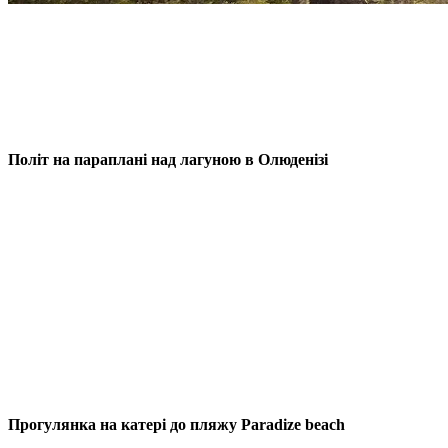
Політ на параплані над лагуною в Олюденізі
Прогулянка на катері до пляжу Paradize beach