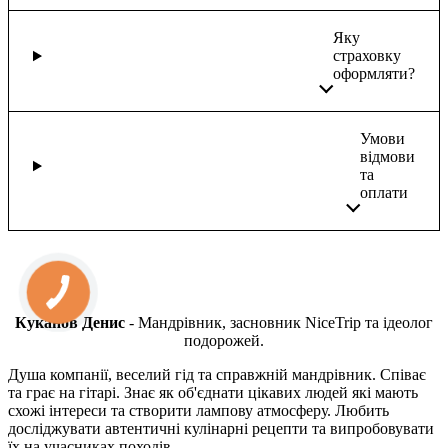
Яку
страховку
оформляти?
Умови
відмови
та
оплати
Куканов Денис
- Мандрівник, засновник NiceTrip та ідеолог
подорожей.
Душа компанії, веселий гід та справжній мандрівник. Співає
та грає на гітарі. Знає як об'єднати цікавих людей які мають
схожі інтереси та створити лампову атмосферу. Любить
досліджувати автентичні кулінарні рецепти та випробовувати
їх на учасниках походів.