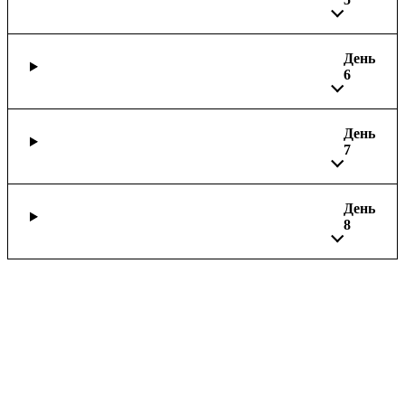
День
6
День
7
День
8