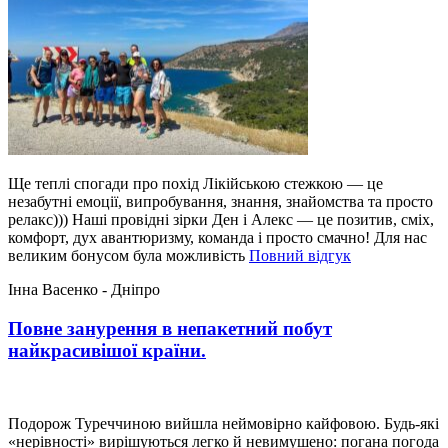
Ще теплі спогади про похід Лікійською стежкою — це
незабутні емоції, випробування, знання, знайомства та просто
релакс))) Наші провідні зірки Ден і Алекс — це позитив, сміх,
комфорт, дух авантюризму, команда і просто смачно! Для нас
“Незабутні
великим бонусом була можливість
Повний відгук
емоції,
Інна Васенко - Дніпро
випробування
знання
Повне занурення в непакетний побут
та
знайомства.”
найкрасивішої країни.
Подорож Туреччиною вийшла неймовірно кайфовою. Будь-які
«нерівності» вирішуються легко й невимушено: погана погода