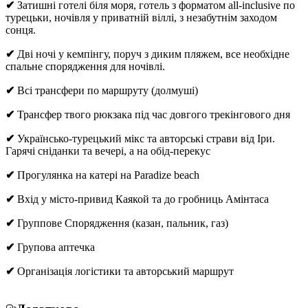
✔
Затишні готелі біля моря, готель з форматом all-inclusive по
турецьки, ночівля у приватній віллі, з незабутнім заходом
сонця.
✔
Дві ночі у кемпінгу, поруч з диким пляжем, все необхідне
спальне спорядження для ночівлі.
✔
Всі трансфери по маршруту (долмуші)
✔
Трансфер твого рюкзака під час довгого трекінгового дня
✔
Українсько-турецький мікс та авторські страви від Іри.
Гарячі сніданки та вечері, а на обід-перекус
✔
Прогулянка на катері на Paradize beach
✔
Вхід у місто-привид Каякой та до гробниць Амінтаса
✔
Группове Спорядження (казан, пальник, газ)
✔
Групова аптечка
✔
Організація логістики та авторський маршрут