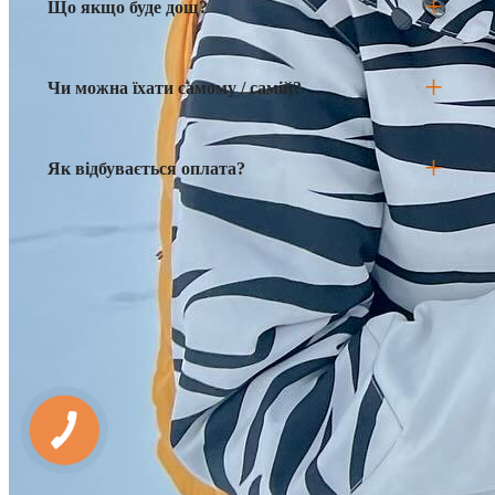
Що якщо буде дощ?
Чи можна їхати самому / самій?
Як відбувається оплата?
Петрос вже чекає 🏔
Два дні в Карпатах: вершина, садиба, баня,
барбекю та справжнє перезавантаження.