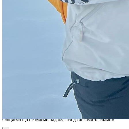
ХОЧУ В КАРПАТИ →
+38 050 572 05 77
— Є питання?
Оферта
Оферта
Вітаємо
Залиште, будь ласка, свій телефон та пошту, і ми зв'яжемось з вами
найближчим часом.
телефон*
email*
Обіцяємо що не будемо надокучати дзвінками та спамом.