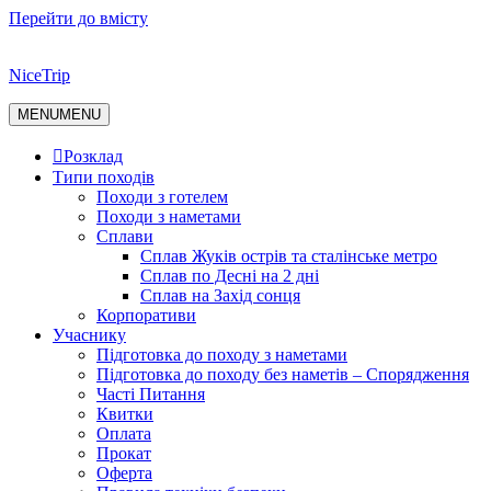
Перейти до вмісту
NiceTrip
MENU
MENU
Розклад
Типи походів
Походи з готелем
Походи з наметами
Сплави
Сплав Жуків острів та сталінське метро
Сплав по Десні на 2 дні
Сплав на Захід сонця
Корпоративи
Учаснику
Підготовка до походу з наметами
Підготовка до походу без наметів – Спорядження
Часті Питання
Квитки
Оплата
Прокат
Оферта