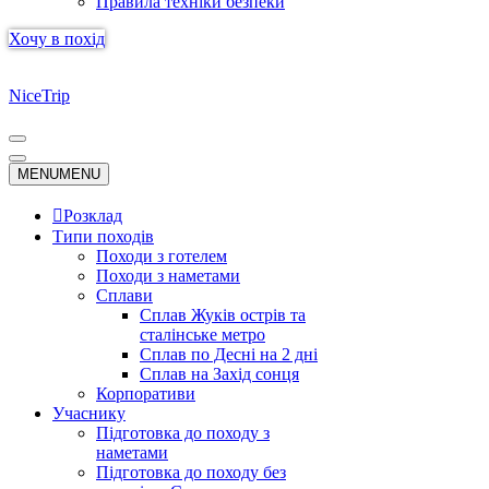
Правила техніки безпеки
Хочу в похід
NiceTrip
Меню
навігації
Меню
MENU
MENU
навігації
Розклад
Типи походів
Походи з готелем
Походи з наметами
Сплави
Сплав Жуків острів та
сталінське метро
Сплав по Десні на 2 дні
Сплав на Захід сонця
Корпоративи
Учаснику
Підготовка до походу з
наметами
Підготовка до походу без