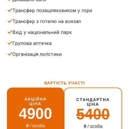
✓
Трансфер позашляховиком у гори
✓
Трансфер з готелю на вокзал
✓
Вхід у національний парк
✓
Групова аптечка
✓
Організація логістики
ВАРТІСТЬ УЧАСТІ
АКЦІЙНА
СТАНДАРТНА
ЦІНА
ЦІНА
4900
5400
₴ / особа
₴ / особа