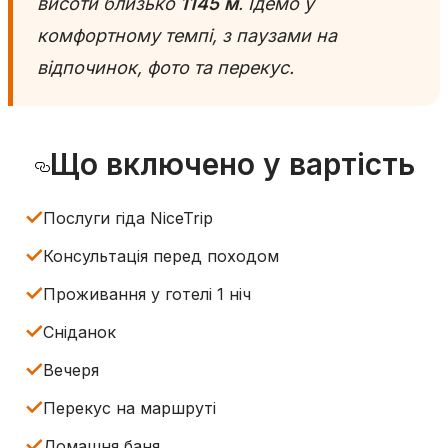
висоти близько
1145 м
. Ідемо у
комфортному темпі, з паузами на
відпочинок, фото та перекус.
Що включено у вартість
✓
Послуги гіда NiceTrip
✓
Консультація перед походом
✓
Проживання у готелі 1 ніч
✓
Сніданок
✓
Вечеря
✓
Перекус на маршруті
✓
Домашня баня