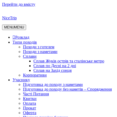
Перейти до вмісту
NiceTrip
MENU
MENU
Розклад
Типи походів
Походи з готелем
Походи з наметами
Сплави
Сплав Жуків острів та сталінське метро
Сплав по Десні на 2 дні
Сплав на Захід сонця
Корпоративи
Учаснику
Підготовка до походу з наметами
Підготовка до походу без наметів – Спорядження
Часті Питання
Квитки
Оплата
Прокат
Оферта