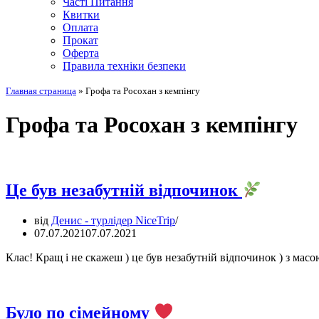
Часті Питання
Квитки
Оплата
Прокат
Оферта
Правила техніки безпеки
Главная страница
»
Грофа та Росохан з кемпінгу
Грофа та Росохан з кемпінгу
Це був незабутній відпочинок
від
Денис - турлідер NiceTrip
07.07.2021
07.07.2021
Клас! Кращ і не скажеш ) це був незабутній відпочинок ) з ма
Було по сімейному