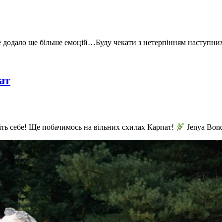
 додало ще більше емоцій…Буду чекати з нетерпінням наступни
ат
іть себе! Ще побачимось на вільних схилах Карпат!
Jenya Bond