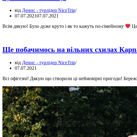
від
Денис - турлідер NiceTrip
07.07.2021
07.07.2021
Всім дякую! Було дуже круто і як то кажуть по-сімейному
Це
Ще побачимось на вільних схилах Карп
від
Денис - турлідер NiceTrip
07.07.2021
Всі офігезні! Дякую що створили ці неймовірні пригоди! Береж