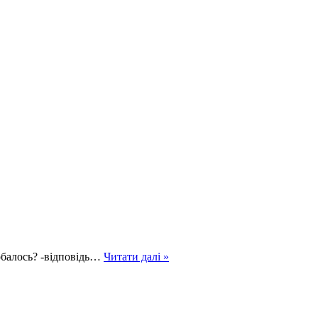
Це
добалось? -відповідь…
Читати далі »
був
незабутній
відпочинок