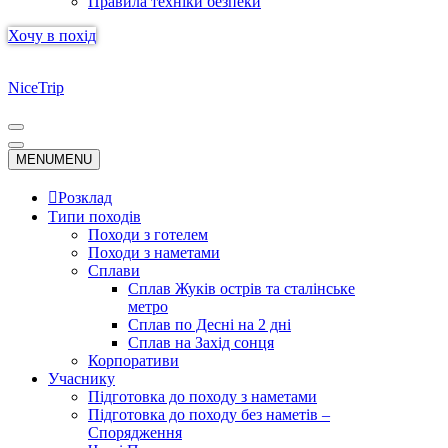
Правила техніки безпеки
Хочу в похід
NiceTrip
Меню
навігації
Меню
MENU
MENU
навігації
Розклад
Типи походів
Походи з готелем
Походи з наметами
Сплави
Сплав Жуків острів та сталінське
метро
Сплав по Десні на 2 дні
Сплав на Захід сонця
Корпоративи
Учаснику
Підготовка до походу з наметами
Підготовка до походу без наметів –
Спорядження