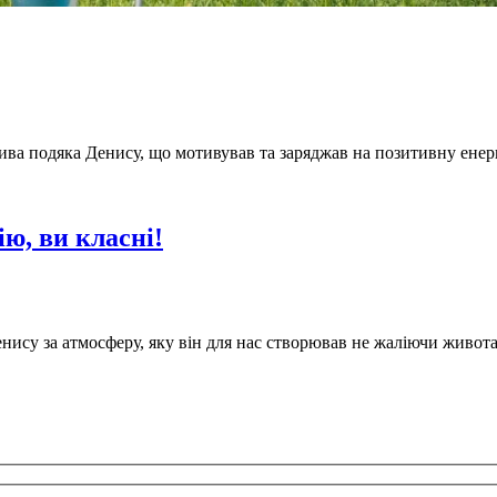
ва подяка Денису, що мотивував та заряджав на позитивну енерг
ію, ви класні!
енису за атмосферу, яку він для нас створював не жаліючи живо