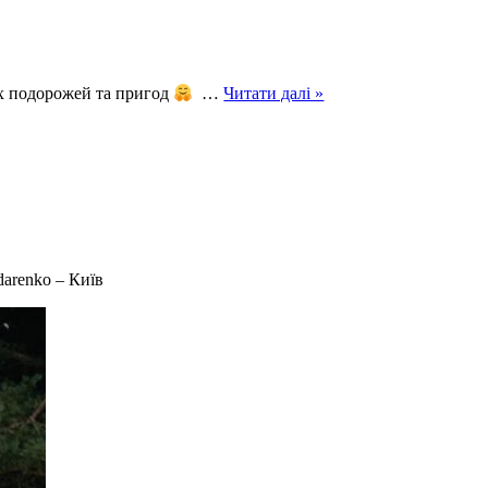
Було
х подорожей та пригод
…
Читати далі »
по
сімейному
arenko – Київ