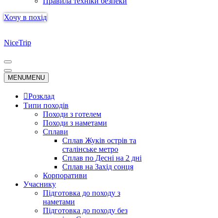
Правила техніки безпеки
Хочу в похід
NiceTrip
Меню
навігації
Меню
MENU
MENU
навігації
Розклад
Типи походів
Походи з готелем
Походи з наметами
Сплави
Сплав Жуків острів та
сталінське метро
Сплав по Десні на 2 дні
Сплав на Захід сонця
Корпоративи
Учаснику
Підготовка до походу з
наметами
Підготовка до походу без