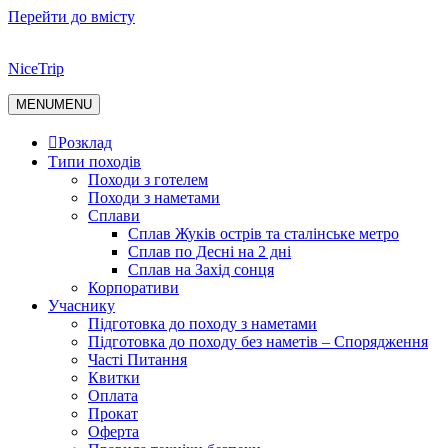
Перейти до вмісту
NiceTrip
MENU
MENU
Розклад
Типи походів
Походи з готелем
Походи з наметами
Сплави
Сплав Жуків острів та сталінське метро
Сплав по Десні на 2 дні
Сплав на Захід сонця
Корпоративи
Учаснику
Підготовка до походу з наметами
Підготовка до походу без наметів – Спорядження
Часті Питання
Квитки
Оплата
Прокат
Оферта