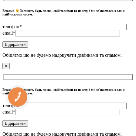
Вітаємо
Залиште, будь ласка, свій телефон та пошту, і ми зв'яжемось з вами
найближчим часом.
телефон*
email*
Обіцяємо що не будемо надокучати дзвінками та спамом.
×
Вітаємо
Залиште, будь ласка, свій телефон та пошту, і ми зв'яжемось з вами
найближчим часом.
КНОПКА
ЗВ'ЯЗКУ
телефон*
email*
Обіцяємо що не будемо надокучати дзвінками та спамом.