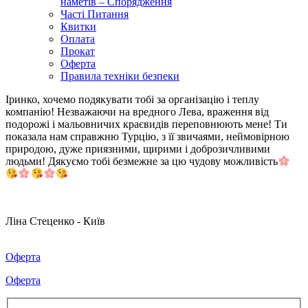
наметів – Спорядження
Часті Питання
Квитки
Оплата
Прокат
Оферта
Правила техніки безпеки
Іринко, хочемо подякувати тобі за організацію і теплу
компанію! Незважаючи на вредного Лева, враження від
подорожі і мальовничих краєвидів переповнюють мене! Ти
показала нам справжню Турцію, з її звичаями, неймовірною
природою, дуже приязними, щирими і доброзичливими
людьми! Дякуємо тобі безмежне за цю чудову можливість
Ліна Стеценко - Київ
Оферта
Оферта